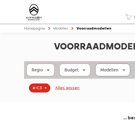
Homepagina
Modellen
Voorraadmodellen
VOORRAADMODE
Regio
Budget
Modellen
ë-C3
×
Alles wissen
...
be