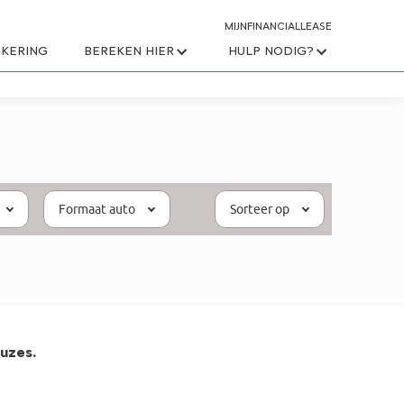
MIJNFINANCIALLEASE
KERING
BEREKEN HIER
HULP NODIG?
Formaat auto
Sorteer op
uzes.