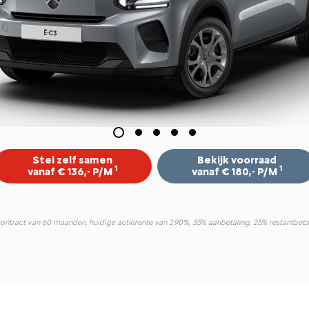
Stel zelf samen
Bekijk voorraad
1
1
vanaf € 136,- P/M
vanaf € 180,- P/M
contract van 60 maanden, huidige actierente van 2,90%, 35% aanbetaling, 25% restantbetal